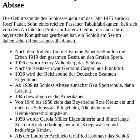
Abtsee
Die Geburtsstunde des Schlosses geht auf das Jahr 1875 zurück:
Josef Pauer, Sohn eines reichen Passauer Tabakfabrikanten, ließ sich
von dem Architekten Professor Lorenz Gedon, der auch für das
bayerische Königshaus gearbeitet hat, ein Schloß am See im
italienischen Renaissancestil erbauen.
Nach dem frühem Tod der Familie Pauer verkauften die
Erben 1919 den gesamten Besitz an den Grafen Spreti.
1926 erwarb Henry Wiltenberg das Schloss.
Nächste Besitzerin war Gertraud Caspari aus Frankfurt.
1936 wird der Reichsbund der Deutschen Beamten
Eigentümer.
Ab 1939 ist Schloss Abtsee zunächst Gau-Sportschule, dann
Lazarett.
1945 bewohnen es die Amerikaner.
Von 1946 bis 1958 zieht das Bayerische Rote Kreuz ein und
nutzt das Schloss als Pflegeheim, Altenheim und
Heimkehrererholungsheim.
1958 wurde Carola Müller Eigentümerin und führte lange
Zeit ein Kindererholungsheim für Kriegswaisen und
bedürftige Kinder.
Als der Laufener Architekt Gottfried Lobmayr das Schloß