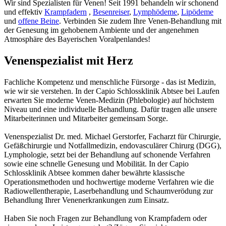
Wir sind Spezialisten für Venen! Seit 1991 behandeln wir schonend
und effektiv
Krampfadern
,
Besenreiser
,
Lymphödeme
,
Lipödeme
und
offene Beine
. Verbinden Sie zudem Ihre Venen-Behandlung mit
der Genesung im gehobenem Ambiente und der angenehmen
Atmosphäre des Bayerischen Voralpenlandes!
Venenspezialist mit Herz
Fachliche Kompetenz und menschliche Fürsorge - das ist Medizin,
wie wir sie verstehen. In der Capio Schlossklinik Abtsee bei Laufen
erwarten Sie moderne Venen-Medizin (Phlebologie) auf höchstem
Niveau und eine individuelle Behandlung. Dafür tragen alle unsere
Mitarbeiterinnen und Mitarbeiter gemeinsam Sorge.
Venenspezialist Dr. med. Michael Gerstorfer, Facharzt für Chirurgie,
Gefäßchirurgie und Notfallmedizin, endovasculärer Chirurg (DGG),
Lymphologie, setzt bei der Behandlung auf schonende Verfahren
sowie eine schnelle Genesung und Mobilität. In der Capio
Schlossklinik Abtsee kommen daher bewährte klassische
Operationsmethoden und hochwertige moderne Verfahren wie die
Radiowellentherapie, Laserbehandlung und Schaumverödung zur
Behandlung Ihrer Venenerkrankungen zum Einsatz.
Haben Sie noch Fragen zur Behandlung von Krampfadern oder